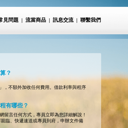
 常見問題
| 流當商品
| 訊息交流
| 聯繫我們
計算？
」，不額外加收任何費用。借款利率與程序
流程有哪些？
或上網留言任何方式，專員立即為您詳細解說！
選擇親臨、快遞速送或專員到府，申辦文件備