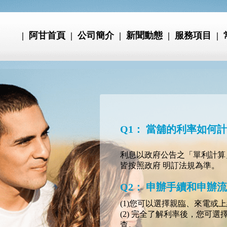
| 阿甘首頁
| 公司簡介
| 新聞動態
| 服務項目
|
Q1： 當舖的利率如何
利息以政府公告之「單利計算
皆按照政府 明訂法規為準。
Q2： 申辦手續和申辦
(1)您可以選擇親臨、來電
(2) 完全了解利率後，您可
查。