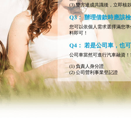
(3) 雙方達成共識後，立即核
Q3： 辦理借款時應該
您可以依個人需求選擇滿您準
料即可！
Q4： 若是公司車，也
公司車當然可進行汽車融資！
(1) 負責人身分證
(2) 公司營利事業登記證
(3) 最近一期營業稅單(401報表
(4) 公司大小章。
(5) 汽車行照貸超放心。